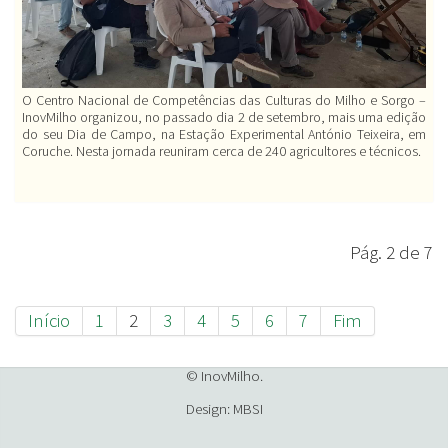
O Centro Nacional de Competências das Culturas do Milho e Sorgo –
InovMilho organizou, no passado dia 2 de setembro, mais uma edição
do seu Dia de Campo, na Estação Experimental António Teixeira, em
Coruche. Nesta jornada reuniram cerca de 240 agricultores e técnicos.
Pág. 2 de 7
Início
1
2
3
4
5
6
7
Fim
© InovMilho.
Design: MBSI