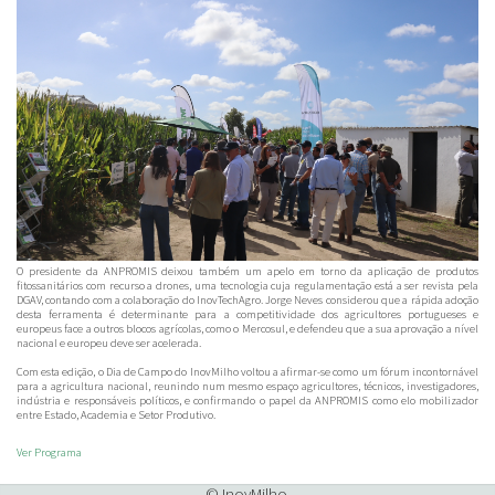
O presidente da ANPROMIS deixou também um apelo em torno da aplicação de produtos
fitossanitários com recurso a drones, uma tecnologia cuja regulamentação está a ser revista pela
DGAV, contando com a colaboração do InovTechAgro. Jorge Neves considerou que a rápida adoção
desta ferramenta é determinante para a competitividade dos agricultores portugueses e
europeus face a outros blocos agrícolas, como o Mercosul, e defendeu que a sua aprovação a nível
nacional e europeu deve ser acelerada.
Com esta edição, o Dia de Campo do InovMilho voltou a afirmar-se como um fórum incontornável
para a agricultura nacional, reunindo num mesmo espaço agricultores, técnicos, investigadores,
indústria e responsáveis políticos, e confirmando o papel da ANPROMIS como elo mobilizador
entre Estado, Academia e Setor Produtivo.
Ver Programa
© InovMilho.