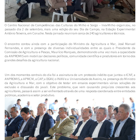
O Centro Nacional de Competências das Culturas do Milho e Sorgo – InovMilho organizou, no
passado dia 2 de setembro, mais uma edição do seu Dia de Campo, na Estação Experimental
António Teixeira, em Coruche. Nesta jornada reuniram cerca de 240 agricultores e técnicos.
O encontro contou ainda com a participação do Ministro da Agricultura e Mar, José Manuel
Fernandes, e com a presença de diversas individualidades entre as quais o Presidente da
Comissão de Agricultura e Pescas, Maurício Marques, demonstrando uma vez mais a capacidade
da ANPROMIS em mobilizar decisores políticos, comunidade científica e produtores em torno dos
grandes desafios da agricultura nacional.
Um dos momentos centrais do dia foi a assinatura de um protocolo inédito que juntou o ICNF, a
ANPROMIS, a APMCM, a CAP, a DGAV, o INIAV e a Universidade de Aveiro, na presença do Ministro
da Agricultura e Mar, com o objetivo de testar em ensaios experimentais várias soluções de
exclusão e dissuasão do javali. Este problema, que vem causando prejuízos crescentes aos
agricultores, passará assim a ser enfrentado através de uma resposta coordenada entre entidades
públicas, academia e setor produtivo.