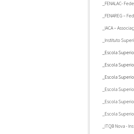
_FENALAC
- Fede
_FENAREG
– Fed
_IACA
– Associaç
_Instituto Supe
_Escola Superior
_Escola Superio
_Escola Superio
_Escola Superior
_Escola Superio
_Escola Superio
_ITQB Nova
- In