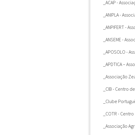
_ACAP
- Associ
_ANIPLA
- Assoc
_ANPIFERT
- Ass
_ANSEME
- Asso
_APOSOLO
- As
_APDTICA
– Asso
_Associação Zea
_CIB
- Centro de
_Clube Portuguê
_COTR
- Centro
_Associação Agr