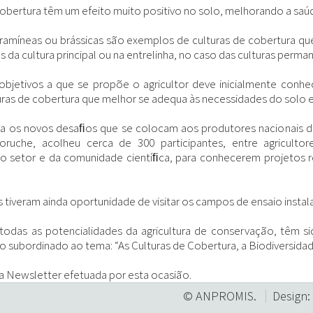
cobertura têm um efeito muito positivo no solo, melhorando a saúd
ramíneas ou brássicas são exemplos de culturas de cobertura que
s da cultura principal ou na entrelinha, no caso das culturas perma
s objetivos a que se propõe o agricultor deve inicialmente conh
uras de cobertura que melhor se adequa às necessidades do solo e d
 os novos desaﬁos que se colocam aos produtores nacionais de m
oruche, acolheu cerca de 300 participantes, entre agriculto
o setor e da comunidade cientíﬁca, para conhecerem projetos r
s tiveram ainda oportunidade de visitar os campos de ensaio instalad
todas as potencialidades da agricultura de conservação, têm s
o subordinado ao tema: “As Culturas de Cobertura, a Biodiversidade
a Newsletter efetuada por esta ocasião.
© ANPROMIS.
Design: