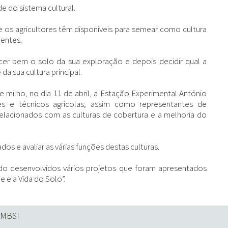
e do sistema cultural.
 os agricultores têm disponíveis para semear como cultura
nentes.
ecer bem o solo da sua exploração e depois decidir qual a
a sua cultura principal.
ilho, no dia 11 de abril, a Estação Experimental António
res e técnicos agrícolas, assim como representantes de
elacionados com as culturas de cobertura e a melhoria do
os e avaliar as várias funções destas culturas.
ido desenvolvidos vários projetos que foram apresentados
 e a Vida do Solo”.
 MBSI