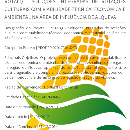
ROTALQ - SOLUÇÕES INTEGRADAS DE ROTAÇÕES
CULTURAIS COM VIABILIDADE TÉCNICA, ECONÓMICA E
AMBIENTAL NA ÁREA DE INFLUÊNCIA DE ALQUEVA
Designação do Projeto
| ROTALQ - Soluções integradas de rotações
culturais com viabilidade técnica, económica e ambiental na área de
influência de Alqueva
Código do Projeto
| PRODER 020473046273
Principais Objetivos
: O projeto teve como objetivo avaliar a viabilidade
técnica, económica e ambiental de duas rotações culturais de regadio
na região do Alqueva, optimizando as culturas da rotação, entre si, e
para o agricultor; e comparar os resultados obtidos nas rotações com
os da monocultura de milho grão de regadio na região do Alqueva.
Região de Intervenção
| Portugal Continental
Entidade Beneficiária
| ANPROMIS
Data de Aprovação
| 24/04/2013
Data de Início
| 01/05/2012
Data de Conclusão
| 31/12/2014