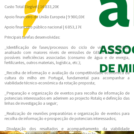
Custo Total Elegível
| 16 833,20€
Apoio financeiro da União Europeia
| 9 980,03€
Apoio financeiro público nacional
| 6 853,17€
Principais tarefas desenvolvidas:
_Identificação de fases/processos do ciclo de vida do produto
analisado com maiores níveis de emissões de GEE e detecção de
possíveis ineficiências associadas (consumo de água e de energia,
fertilizantes, outros materiais, logística, etc.);
_Recolha de informação e avaliação da competitividade económica da
cultura do milho em Portugal, fundamental para acompanhar a
viabilidade técnico-económica da rotação proposta;
_Preparação e organização de eventos para recolha de informação de
potenciais interessados em aderirem ao projecto Rotalq e definição das
linhas de investigação a seguir;
_Realização de reuniões preparatórias e organização de eventos para
recolha de informação e prospecção de potenciais interessados;
_Divulgação dos resultados e acompanhamento da viabilidade
económica da cultura do milho através da realização de eventos durante