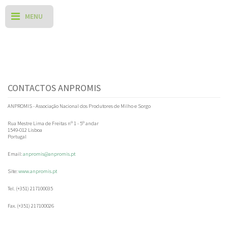
CONTACTOS ANPROMIS
ANPROMIS - Associação Nacional dos Produtores de Milho e Sorgo
Rua Mestre Lima de Freitas nº 1 - 5º andar
1549-012 Lisboa
Portugal
Email:
anpromis@anpromis.pt
Site:
www.anpromis.pt
Tel. (+351) 217100035
Fax. (+351) 217100026