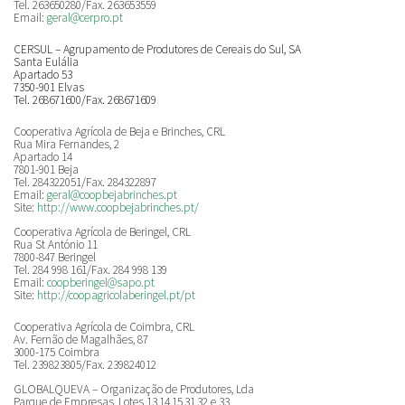
Tel. 263650280/Fax. 263653559
Email:
geral@cerpro.pt
CERSUL – Agrupamento de Produtores de Cereais do Sul, SA
Santa Eulália
Apartado 53
7350-901 Elvas
Tel. 268671600/Fax. 268671609
Cooperativa Agrícola de Beja e Brinches, CRL
Rua Mira Fernandes, 2
Apartado 14
7801-901 Beja
Tel. 284322051/Fax. 284322897
Email:
geral@coopbejabrinches.pt
Site:
http://www.coopbejabrinches.pt/
Cooperativa Agrícola de Beringel, CRL
Rua St António 11
7800-847 Beringel
Tel. 284 998 161/Fax. 284 998 139
Email:
coopberingel@sapo.pt
Site:
http://coopagricolaberingel.pt/pt
Cooperativa Agrícola de Coimbra, CRL
Av. Fernão de Magalhães, 87
3000-175 Coimbra
Tel. 239823805/Fax. 239824012
GLOBALQUEVA – Organização de Produtores, Lda
Parque de Empresas, Lotes 13,14,15,31,32 e 33