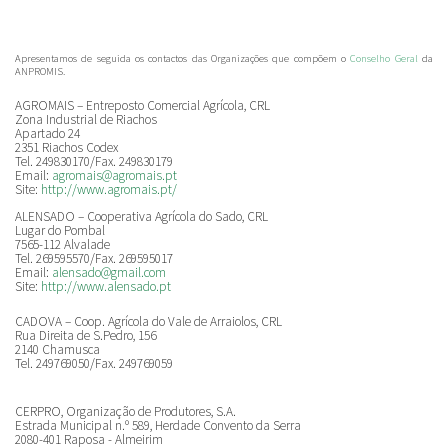
Apresentamos de seguida os contactos das Organizações que compõem o
Conselho Geral
da
ANPROMIS.
AGROMAIS – Entreposto Comercial Agrícola, CRL
Zona Industrial de Riachos
Apartado 24
2351 Riachos Codex
Tel. 249830170/Fax. 249830179
Email:
agromais@agromais.pt
Site:
http://www.agromais.pt/
ALENSADO – Cooperativa Agrícola do Sado, CRL
Lugar do Pombal
7565-112 Alvalade
Tel. 269595570/Fax. 269595017
Email:
alensado@gmail.com
Site:
http://www.alensado.pt
CADOVA – Coop. Agrícola do Vale de Arraiolos, CRL
Rua Direita de S.Pedro, 156
2140 Chamusca
Tel. 249769050/Fax. 249769059
CERPRO, Organização de Produtores, S.A.
Estrada Municipal n.º 589, Herdade Convento da Serra
2080-401 Raposa - Almeirim