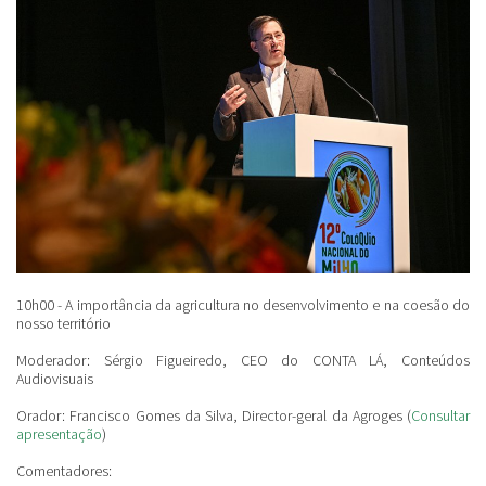
10h00 - A importância da agricultura no desenvolvimento e na coesão do
nosso território
Moderador: Sérgio Figueiredo, CEO do CONTA LÁ, Conteúdos
Audiovisuais
Orador: Francisco Gomes da Silva
,
Director-geral da Agroges (
Consultar
apresentação
)
Comentadores: