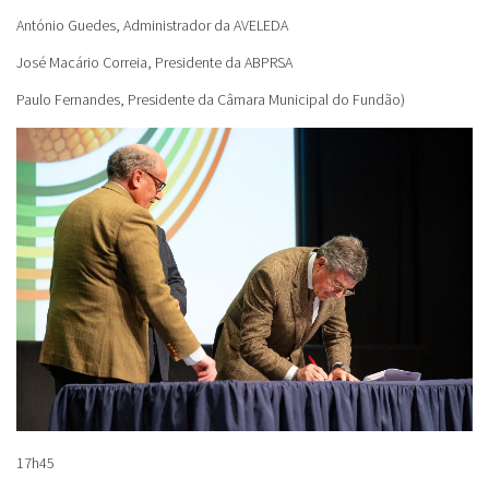
António Guedes
, A
dministrador da AVELEDA
José Macário Correia
,
Presidente da ABPRSA
Paulo Fernandes
,
Presidente da Câmara Municipal do Fundão)
17h45