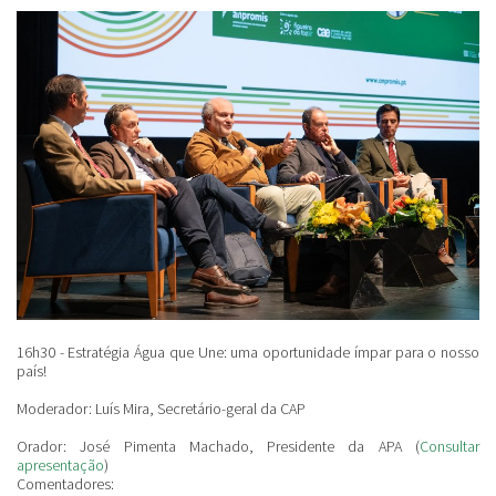
16h30 - Estratégia Água que Une: uma oportunidade ímpar para o nosso
país!
Moderador: Luís Mira
,
Secretário-geral da CAP
Orador: José Pimenta Machado
,
Presidente da APA (
Consultar
apresentação
)
Comentadores: