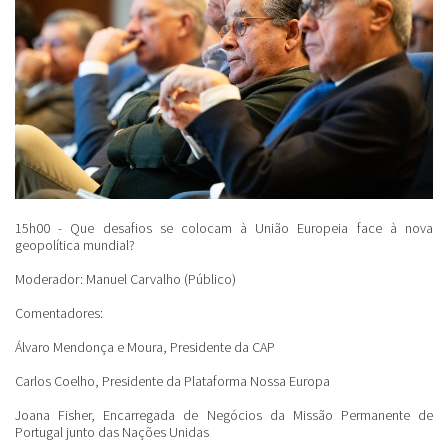
15h00 - Que desafios se colocam à União Europeia face à nova
geopolítica mundial?
Moderador: Manuel Carvalho (Público)
Comentadores:
Álvaro Mendonça e Moura, Presidente da CAP
Carlos Coelho
,
Presidente da Plataforma Nossa Europa
Joana Fisher
,
Encarregada de Negócios da Missão Permanente de
Portugal junto das Nações Unidas