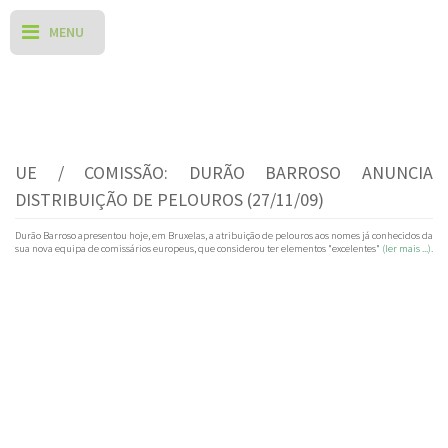
UE / COMISSÃO: DURÃO BARROSO ANUNCIA
DISTRIBUIÇÃO DE PELOUROS (27/11/09)
Durão Barroso apresentou hoje, em Bruxelas, a atribuição de pelouros aos nomes já conhecidos da
sua nova equipa de comissários europeus, que considerou ter elementos "excelentes"
(ler mais ...).