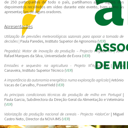
de 250 participantes de todo o país, partilhamos agora alguns dos
depoimentos recolhidos em vídeo durante este evento, bem como as
apresentações de alguns oradores.
Apresentações
Utilização de previsões meteorológicas sazonais para apoiar a tomada de
decisões |
Paula Paredes, Instituto Superior de Agronomia (
VER
)
Pegada(s): Motor de inovação da produção – Projecto Pegada 4.0 |
José
Rafael Marques da Silva, Universidade de Évora (
VER
)
Emissões e sequestro na agricultura - Projeto NºAgroClima
| Paulo
Canaveira, Instituto Superior Técnico (
VER
)
A importância da autonomia energética numa exploração agrícola
| António
Vacas de Carvalho, PowerYield (
VER
)
As principais condicionais técnicas da produção de milho em Portugal
|
Paula Garcia, Subdirectora da Direção-Geral da Alimentação e Veterinária
(
VER
)
Valorização da produção nacional de cereais - Projecto +ValorCer
| Miguel
Castro Neto, Director da NOVA IMS (
VER
)