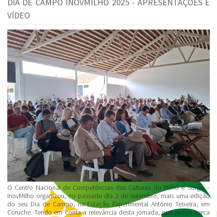
DIA DE CAMPO INOVMILHO 2025 - APRESENTAÇÕES E
VÍDEO
O Centro Nacional de Competências das Culturas do Milho e Sorgo –
InovMilho organizou, no passado dia 2 de setembro, mais uma edição
do seu Dia de Campo, na Estação Experimental António Teixeira, em
Coruche. Tendo em conta a relevância desta jornada, que juntou cerca